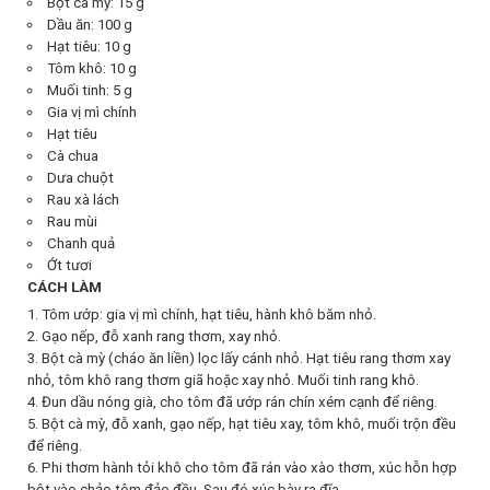
Bột cà mỳ: 15 g
Dầu ăn: 100 g
Hạt tiêu: 10 g
Tôm khô: 10 g
Muối tinh: 5 g
Gia vị mì chính
Hạt tiêu
Cà chua
Dưa chuột
Rau xà lách
Rau mùi
Chanh quả
Ớt tươi
CÁCH LÀM
1. Tôm ướp: gia vị mì chính, hạt tiêu, hành khô băm nhỏ.
2. Gạo nếp, đỗ xanh rang thơm, xay nhỏ.
3. Bột cà mỳ (cháo ăn liền) lọc lấy cánh nhỏ. Hạt tiêu rang thơm xay
nhỏ, tôm khô rang thơm giã hoặc xay nhỏ. Muối tinh rang khô.
4. Đun dầu nóng già, cho tôm đã ướp rán chín xém cạnh để riêng.
5. Bột cà mỳ, đỗ xanh, gạo nếp, hạt tiêu xay, tôm khô, muối trộn đều
để riêng.
6. Phi thơm hành tỏi khô cho tôm đã rán vào xào thơm, xúc hỗn hợp
bột vào chảo tôm đảo đều. Sau đó xúc bày ra đĩa.