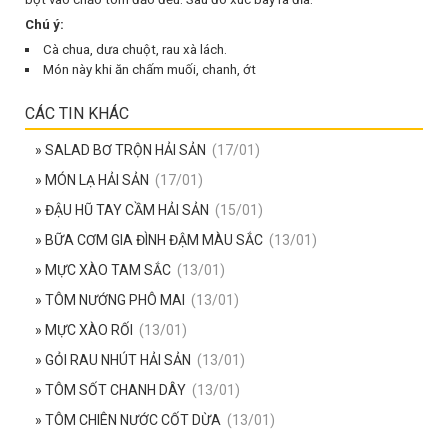
Chú ý:
Cà chua, dưa chuột, rau xà lách.
Món này khi ăn chấm muối, chanh, ớt
CÁC TIN KHÁC
» SALAD BƠ TRỘN HẢI SẢN
(17/01)
» MÓN LẠ HẢI SẢN
(17/01)
» ĐẬU HŨ TAY CẦM HẢI SẢN
(15/01)
» BỮA CƠM GIA ĐÌNH ĐẬM MÀU SẮC
(13/01)
» MỰC XÀO TAM SẮC
(13/01)
» TÔM NƯỚNG PHÔ MAI
(13/01)
» MỰC XÀO RỐI
(13/01)
» GỎI RAU NHÚT HẢI SẢN
(13/01)
» TÔM SỐT CHANH DÂY
(13/01)
» TÔM CHIÊN NƯỚC CỐT DỪA
(13/01)