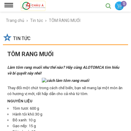
0
Trang chủ
Tin tức
TÔM RANG MUỐI
TIN TỨC
TÔM RANG MUỐI
Làm tôm rang muối như thế nào? Hãy cùng ALOTOMCA tìm hiểu
về bí quyết này nhé!
Thay đổi một chút trong cách chế biến, bạn sẽ mang lại một món ăn
có hương vị mới, rất hấp dẫn cho cả nhà từ tôm.
NGUYÊN LIỆU
Tôm tươi: 600 g
Hành tỏi khô:30 g
Đỗ xanh: 10 g
Gạo nếp: 15 g